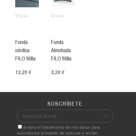
STILIA
STILIA
Funda
Funda
nórdica
Almohada
FILO Stilia
FILO Stilia
13,20 €
3,20 €
SUSCRÍBETE
Acepto el tratamiento de mis datos para
suscribirme al boletín de noticias y recibir