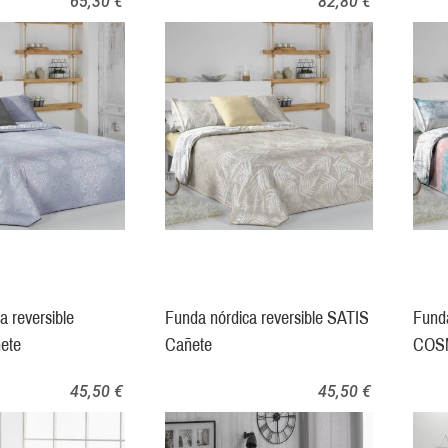
65,30 €
82,80 €
a reversible
Funda nórdica reversible SATIS
Funda
ete
Cañete
COSM
45,50 €
45,50 €