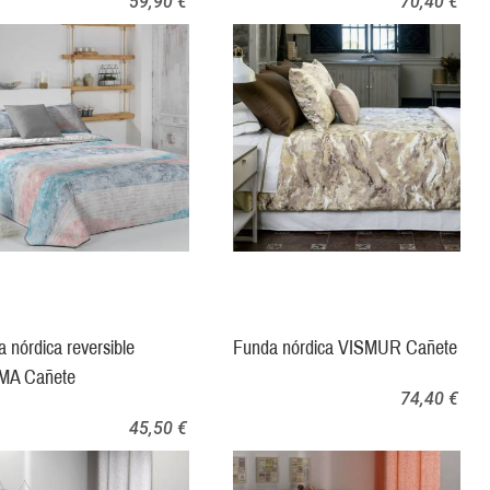
59,90 €
70,40 €
 nórdica reversible
Funda nórdica VISMUR Cañete
A Cañete
74,40 €
45,50 €