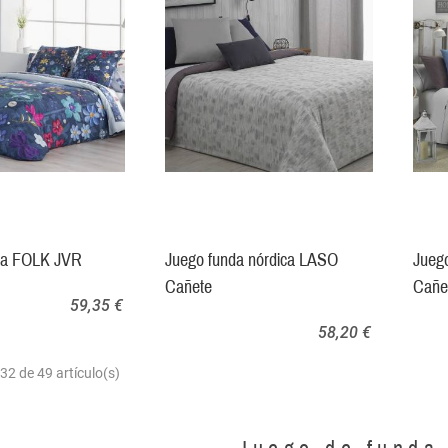
ca FOLK JVR
Juego funda nórdica LASO
Jueg
Cañete
Cañe
59,35 €
58,20 €
2 de 49 artículo(s)