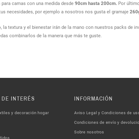
 para camas con una medida desde
90cm hasta 200cm.
Por último
 tus necesidades, por ejemplo a nosotros nos gusta el gramaje
260
o, la textura y el bienestar irán de la mano con nuestros packs de i
edas combinarlos de la manera que más te guste.
 DE INTERÉS
INFORMACIÓN
xtiles y decoración hogar
Aviso Legal y Condiciones de us
Condiciones de envío y devoluci
Sobre nosotros
didos