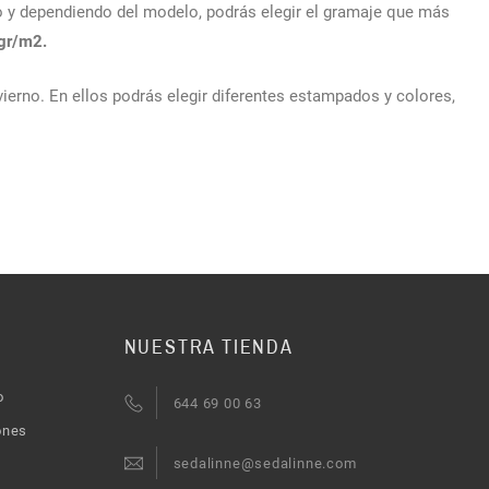
 y dependiendo del modelo, podrás elegir el gramaje que más
gr/m2.
nvierno. En ellos podrás elegir diferentes estampados y colores,
NUESTRA TIENDA
o
644 69 00 63
ones
sedalinne@sedalinne.com