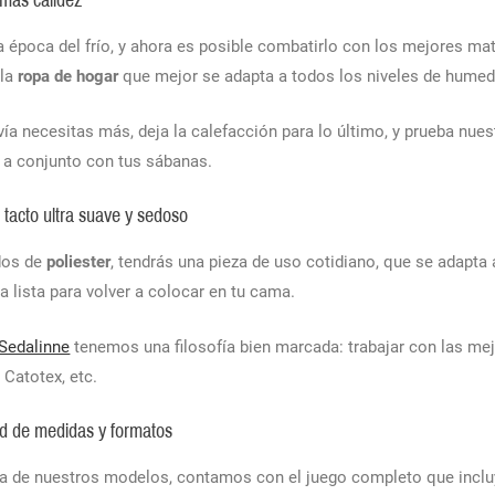
 más calidez
a época del frío, y ahora es posible combatirlo con los mejores mate
 la
ropa de hogar
que mejor se adapta a todos los niveles de humeda
vía necesitas más, deja la calefacción para lo último, y prueba nue
a conjunto con tus sábanas.
 tacto ultra suave y sedoso
idos de
poliester
, tendrás una pieza de uso cotidiano, que se adapta
a lista para volver a colocar en tu cama.
Sedalinne
tenemos una filosofía bien marcada: trabajar con las me
Catotex, etc.
d de medidas y formatos
ía de nuestros modelos, contamos con el juego completo que incl