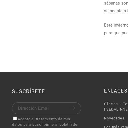
sábanas son
se adapte a
Este inviern
para que pu
ENLACES
SUSCRÍBETE
Ofertas – Te
| SEDALINNE
Novedades
Acepto el tratamiento de mis
datos para suscribirme al boletín de
Los más ven