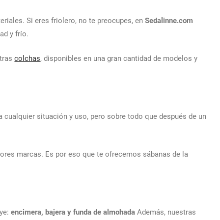
riales. Si eres friolero, no te preocupes, en
Sedalinne.com
d y frío.
stras
colchas
, disponibles en una gran cantidad de modelos y
 a cualquier situación y uso, pero sobre todo que después de un
jores marcas. Es por eso que te ofrecemos sábanas de la
uye:
encimera, bajera y funda de almohada
Además, nuestras