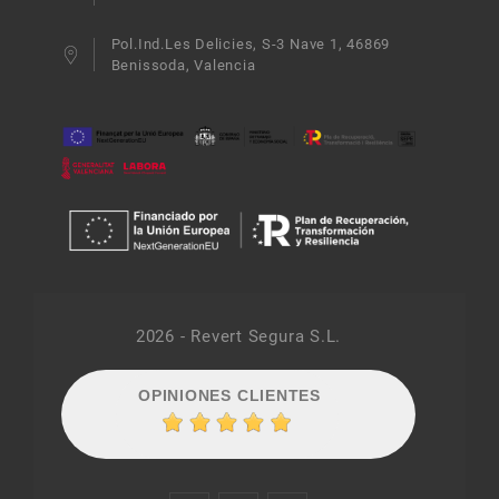
Pol.Ind.Les Delicies, S-3 Nave 1, 46869
Benissoda, Valencia
2026 - Revert Segura S.L.
OPINIONES CLIENTES