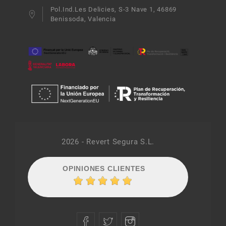
Pol.Ind.Les Delicies, S-3 Nave 1, 46869
Benissoda, Valencia
2026 - Revert Segura S.L.
OPINIONES CLIENTES