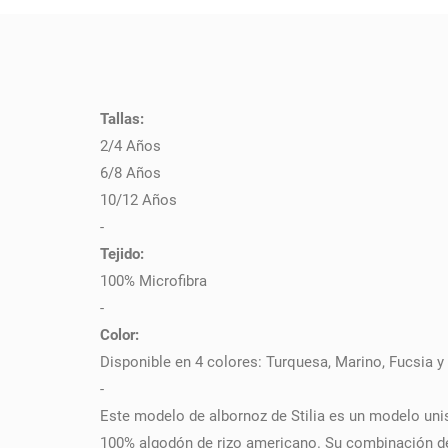
Tallas:
PULSE AQUÍ PARA DEJAR SU OPINIÓN
2/4 Años
6/8 Años
10/12 Años
-
Tejido:
100% Microfibra
-
Color:
Disponible en 4 colores: Turquesa, Marino, Fucsia y
-
Este modelo de albornoz de Stilia es un modelo uni
100% algodón de rizo americano. Su combinación de 