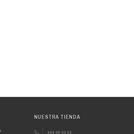
NUESTRA TIENDA
o
644 69 00 63