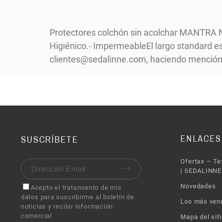
Protectores colchón sin acolchar MANTRA Ne
PULSE AQUÍ PARA DEJAR SU OPINIÓN
Higiénico.- ImpermeableEl largo standard es
clientes@sedalinne.com, haciendo mención 
ENLACES
SUSCRÍBETE
Ofertas – Te
| SEDALINNE
Novedades
Acepto el tratamiento de mis
datos para suscribirme al boletín de
Los más ven
noticias y recibir información
comercial
Mapa del siti