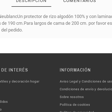
DESCRIPCIÓN
COMENTARIOS
ublancUn protector de rizo algodón 100% y con laminado 
 de 190 cm.Para largos de cama de 200 cm. por favor esp
del pedido.
 DE INTERÉS
INFORMACIÓN
xtiles y decoración hogar
Aviso Legal y Condiciones de us
Condiciones de envío y devoluci
Sobre nosotros
didos
Política de cookies
o