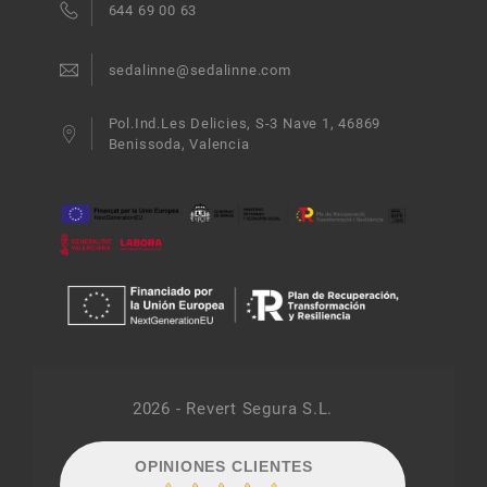
644 69 00 63
sedalinne@sedalinne.com
Pol.Ind.Les Delicies, S-3 Nave 1, 46869
Benissoda, Valencia
2026 - Revert Segura S.L.
OPINIONES CLIENTES