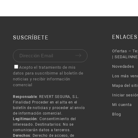
ENLACES
SUSCRÍBETE
Ofertas – Te
| SEDALINNE
Novedades
Acepto el tratamiento de mis
datos para suscribirme al boletín de
Los más ven
noticias y recibir información
comercial
Mapa del siti
Iniciar sesió
Responsable
: REVERT SEGURA, S.L.
Finalidad Proceder en el alta en el
Mi cuenta
boletín de noticias y proceder al envío
de información comercial.
Blog
Legitimación
: Consentimiento del
interesado. Destinatarios: No se
comunicarán datos a terceros.
Derechos
: Derecho de acceso, de