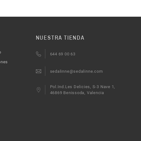
NUESTRA TIENDA
o
644 69 00 63
ones
sedalinne@sedalinne.com
Pol.Ind.Les Delicies, S-3 Nave 1,
46869 Benissoda, Valencia