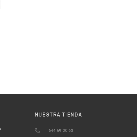
NUESTRA TIENDA
o
644 69 00 63