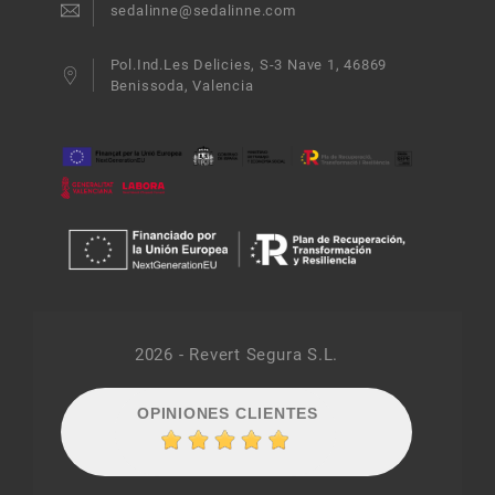
sedalinne@sedalinne.com
Pol.Ind.Les Delicies, S-3 Nave 1, 46869
Benissoda, Valencia
2026 - Revert Segura S.L.
OPINIONES CLIENTES