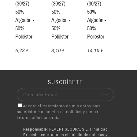
(30/27)
(30/27)
(30/27)
50%
50%
50%
Algodón -
Algodón -
Algodón -
50%
50%
50%
Poliéster
Poliéster
Poliéster
6,23 €
3,10 €
14,10 €
SUSCRÍBETE
Acepto el tratamiento de mis datos para
suscribirme al boletín de noticias y recibir
información comercial
Responsable
: REVERT SEGURA, S.L. Finalidad
Proceder en el alta en el boletín de noticias y