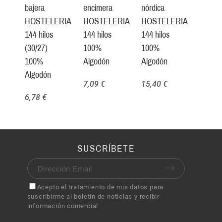
bajera
encimera
nórdica
HOSTELERIA
HOSTELERIA
HOSTELERIA
144 hilos
144 hilos
144 hilos
(30/27)
100%
100%
100%
Algodón
Algodón
Algodón
7,09 €
15,40 €
6,78 €
SUSCRÍBETE
Acepto el tratamiento de mis datos para
suscribirme al boletín de noticias y recibir
información comercial