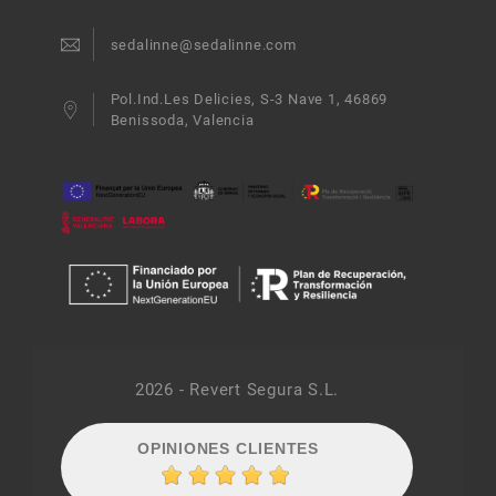
sedalinne@sedalinne.com
Pol.Ind.Les Delicies, S-3 Nave 1, 46869
Benissoda, Valencia
2026 - Revert Segura S.L.
OPINIONES CLIENTES