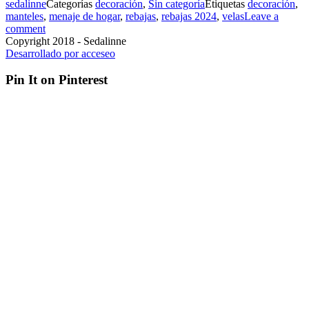
sedalinne
Categorías
decoración
,
Sin categoría
Etiquetas
decoración
,
manteles
,
menaje de hogar
,
rebajas
,
rebajas 2024
,
velas
Leave a
comment
Copyright 2018 - Sedalinne
Desarrollado por acceseo
Pin It on Pinterest